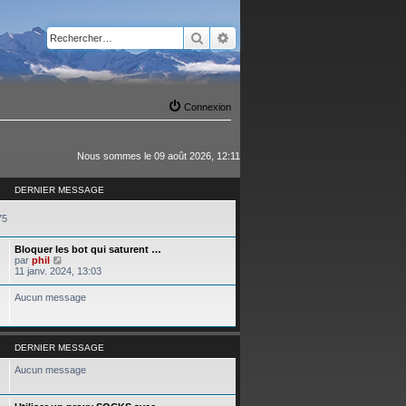
Rechercher
Recherche avancée
Connexion
Nous sommes le 09 août 2026, 12:11
DERNIER MESSAGE
75
Bloquer les bot qui saturent …
C
par
phil
o
11 janv. 2024, 13:03
n
s
Aucun message
u
l
t
e
r
DERNIER MESSAGE
l
e
Aucun message
d
e
r