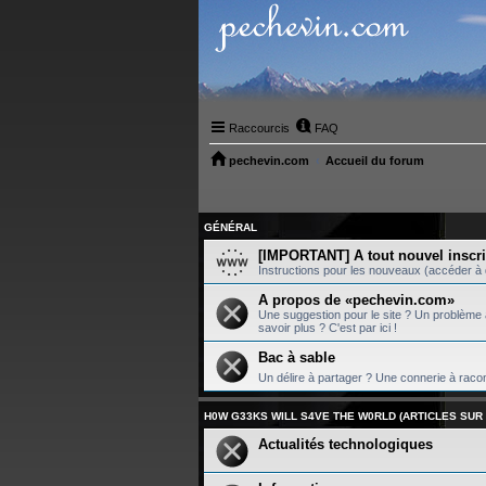
Raccourcis
FAQ
pechevin.com
Accueil du forum
GÉNÉRAL
[IMPORTANT] A tout nouvel inscri
Instructions pour les nouveaux (accéder à d
A propos de «pechevin.com»
Une suggestion pour le site ? Un problème a
savoir plus ? C'est par ici !
Bac à sable
Un délire à partager ? Une connerie à racon
H0W G33KS WILL S4VE THE W0RLD (ARTICLES SU
Actualités technologiques