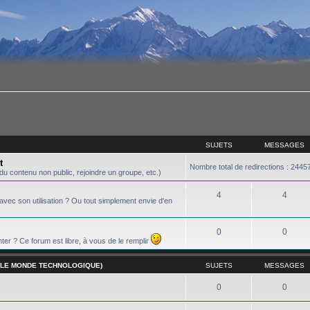
SUJETS
MESSAGES
t
Nombre total de redirections : 2445
u contenu non public, rejoindre un groupe, etc.)
4
4
vec son utilisation ? Ou tout simplement envie d'en
0
0
ter ? Ce forum est libre, à vous de le remplir
R LE MONDE TECHNOLOGIQUE)
SUJETS
MESSAGES
0
0