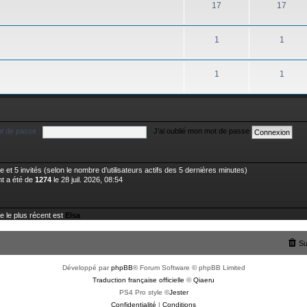
17
17
1
1
1
1
t de passe :
J’ai oublié mon mot de passe
ible et 5 invités (selon le nombre d’utilisateurs actifs des 5 dernières minutes)
nt a été de
1274
le 28 juil. 2026, 08:54
le plus récent est
Elsa
Su
Développé par
phpBB
® Forum Software © phpBB Limited
Traduction française officielle
©
Qiaeru
PS4 Pro style ©
Jester
Confidentialité
|
Conditions