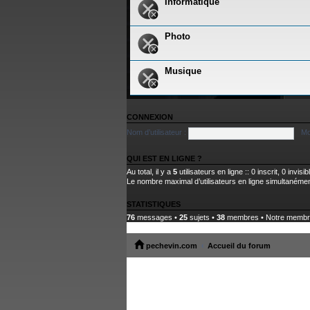
Informatique
Photo
Musique
CONNEXION
Nom d’utilisateur :
Mo
QUI EST EN LIGNE ?
Au total, il y a
5
utilisateurs en ligne :: 0 inscrit, 0 invis
Le nombre maximal d’utilisateurs en ligne simultanéme
STATISTIQUES
76
messages •
25
sujets •
38
membres • Notre membre 
pechevin.com
Accueil du forum