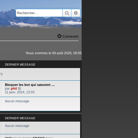
Rechercher
Recherche avancée
Connexion
Nous sommes le 09 août 2026, 09:05
DERNIER MESSAGE
73
Bloquer les bot qui saturent …
C
par
phil
o
11 janv. 2024, 13:03
n
s
Aucun message
u
l
t
e
r
DERNIER MESSAGE
l
e
Aucun message
d
e
r