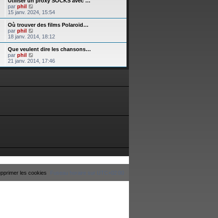
Utiliser un proxy SOCKS avec …
n
C
par
phil
i
o
15 janv. 2024, 15:54
e
n
r
s
Où trouver des films Polaroïd…
m
u
C
par
phil
e
l
o
18 janv. 2014, 18:12
s
t
n
s
e
s
Que veulent dire les chansons…
a
r
u
C
par
phil
g
l
l
o
21 janv. 2014, 17:46
e
e
t
n
d
e
s
e
r
u
r
l
l
n
e
t
i
d
e
e
e
r
r
r
l
m
n
e
e
i
d
s
e
e
s
r
r
a
m
n
g
e
i
e
s
e
s
r
a
m
g
e
e
s
pprimer les cookies
Fuseau horaire sur
UTC+02:00
s
a
g
e