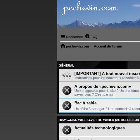
Raccourcis
FAQ
pechevin.com
Accueil du forum
GÉNÉRAL
[IMPORTANT] A tout nouvel inscri
Instructions pour les nouveaux (accéder à d
A propos de «pechevin.com»
Une suggestion pour le site ? Un problème a
savoir plus ? C'est par ici !
Bac à sable
Un délire à partager ? Une connerie à racon
H0W G33KS WILL S4VE THE W0RLD (ARTICLES SU
Actualités technologiques