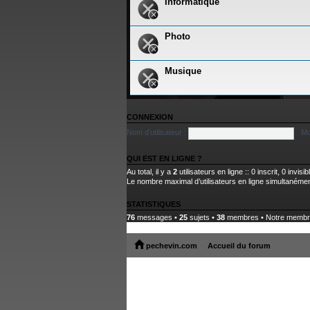
Informatique
Photo
Musique
CONNEXION
Nom d’utilisateur :
Mo
QUI EST EN LIGNE ?
Au total, il y a
2
utilisateurs en ligne :: 0 inscrit, 0 invis
Le nombre maximal d’utilisateurs en ligne simultanéme
STATISTIQUES
76
messages •
25
sujets •
38
membres • Notre membre 
pechevin.com
Accueil du forum