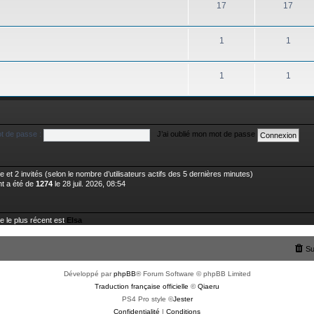
17
17
1
1
1
1
t de passe :
J’ai oublié mon mot de passe
ible et 2 invités (selon le nombre d’utilisateurs actifs des 5 dernières minutes)
nt a été de
1274
le 28 juil. 2026, 08:54
le plus récent est
Elsa
Su
Développé par
phpBB
® Forum Software © phpBB Limited
Traduction française officielle
©
Qiaeru
PS4 Pro style ©
Jester
Confidentialité
|
Conditions