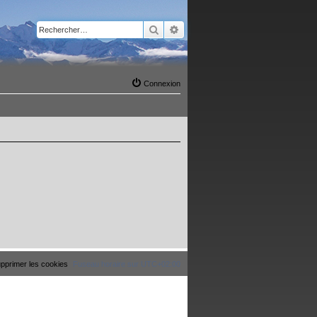
Rechercher
Recherche avancée
Connexion
pprimer les cookies
Fuseau horaire sur
UTC+02:00