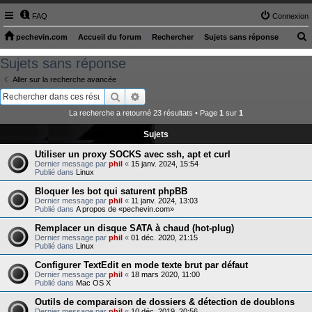
FAQ
Connexion
pechevin.com
Accueil du forum
Rechercher
Sujets sans réponse
e
Sujets sans réponse
c
Aller sur la recherche avancée
h
Rechercher
Recherche avancée
e
La recherche a retourné 23 résultats • Page
1
sur
1
r
Sujets
c
Utiliser un proxy SOCKS avec ssh, apt et curl
h
Dernier message par
phil
«
15 janv. 2024, 15:54
e
Publié dans
Linux
r
Bloquer les bot qui saturent phpBB
Dernier message par
phil
«
11 janv. 2024, 13:03
Publié dans
A propos de «pechevin.com»
Remplacer un disque SATA à chaud (hot-plug)
Dernier message par
phil
«
01 déc. 2020, 21:15
Publié dans
Linux
Configurer TextEdit en mode texte brut par défaut
Dernier message par
phil
«
18 mars 2020, 11:00
Publié dans
Mac OS X
Outils de comparaison de dossiers & détection de doublons
Dernier message par
phil
«
10 déc. 2019, 20:56