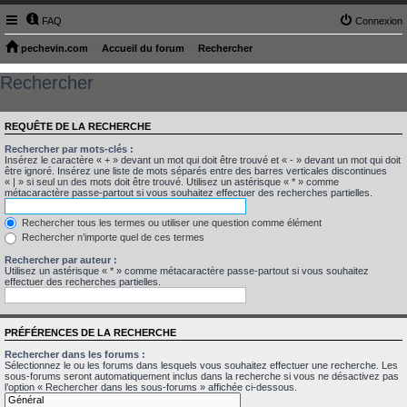
FAQ
Connexion
pechevin.com
Accueil du forum
Rechercher
Rechercher
REQUÊTE DE LA RECHERCHE
Rechercher par mots-clés :
Insérez le caractère « + » devant un mot qui doit être trouvé et « - » devant un mot qui doit
être ignoré. Insérez une liste de mots séparés entre des barres verticales discontinues
« | » si seul un des mots doit être trouvé. Utilisez un astérisque « * » comme
métacaractère passe-partout si vous souhaitez effectuer des recherches partielles.
Rechercher tous les termes ou utiliser une question comme élément
Rechercher n’importe quel de ces termes
Rechercher par auteur :
Utilisez un astérisque « * » comme métacaractère passe-partout si vous souhaitez
effectuer des recherches partielles.
PRÉFÉRENCES DE LA RECHERCHE
Rechercher dans les forums :
Sélectionnez le ou les forums dans lesquels vous souhaitez effectuer une recherche. Les
sous-forums seront automatiquement inclus dans la recherche si vous ne désactivez pas
l’option « Rechercher dans les sous-forums » affichée ci-dessous.