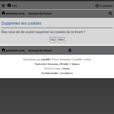
FAQ
Connexion
pechevin.com
Accueil du forum
e
Supprimer les cookies
c
h
Êtes-vous sûr de vouloir supprimer les cookies de ce forum ?
e
r
c
pechevin.com
Accueil du forum
Fuseau horaire sur
UTC+02:00
h
Développé par
phpBB
® Forum Software © phpBB Limited
e
Traduction française officielle
©
Qiaeru
r
PS4 Pro style ©
Jester
Confidentialité
|
Conditions