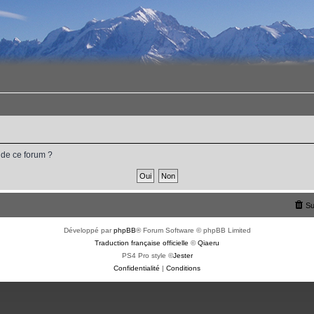
 de ce forum ?
Su
Développé par
phpBB
® Forum Software © phpBB Limited
Traduction française officielle
©
Qiaeru
PS4 Pro style ©
Jester
Confidentialité
|
Conditions