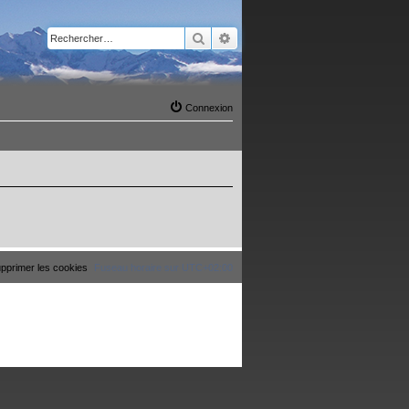
Rechercher
Recherche avancée
Connexion
pprimer les cookies
Fuseau horaire sur
UTC+02:00