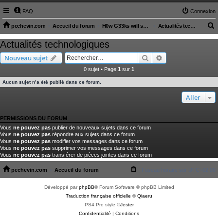
FAQ
Connexion
pechevin.com
Accueil du forum
H0w G33ks will s4ve the W0rld (articles sur le monde technologique)
Actualités technologiques
e
Actualités technologiques
c
Rechercher
Recherche avancé
Nouveau sujet
h
0 sujet • Page
1
sur
1
e
Aucun sujet n’a été publié dans ce forum.
r
c
Aller
h
PERMISSIONS DU FORUM
e
Vous
ne pouvez pas
publier de nouveaux sujets dans ce forum
r
Vous
ne pouvez pas
répondre aux sujets dans ce forum
Vous
ne pouvez pas
modifier vos messages dans ce forum
Vous
ne pouvez pas
supprimer vos messages dans ce forum
Vous
ne pouvez pas
transférer de pièces jointes dans ce forum
pechevin.com
Accueil du forum
Fuseau horaire sur
UTC+02:00
Développé par
phpBB
® Forum Software © phpBB Limited
Traduction française officielle
©
Qiaeru
PS4 Pro style ©
Jester
Confidentialité
|
Conditions