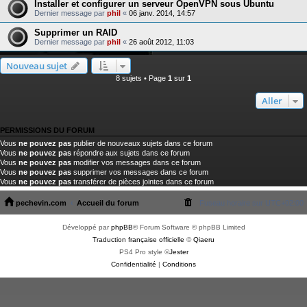
Installer et configurer un serveur OpenVPN sous Ubuntu
Dernier message par
phil
«
06 janv. 2014, 14:57
Supprimer un RAID
Dernier message par
phil
«
26 août 2012, 11:03
Nouveau sujet
8 sujets • Page
1
sur
1
Aller
PERMISSIONS DU FORUM
Vous
ne pouvez pas
publier de nouveaux sujets dans ce forum
Vous
ne pouvez pas
répondre aux sujets dans ce forum
Vous
ne pouvez pas
modifier vos messages dans ce forum
Vous
ne pouvez pas
supprimer vos messages dans ce forum
Vous
ne pouvez pas
transférer de pièces jointes dans ce forum
pechevin.com
Accueil du forum
Fuseau horaire sur
UTC+02:00
Développé par
phpBB
® Forum Software © phpBB Limited
Traduction française officielle
©
Qiaeru
PS4 Pro style ©
Jester
Confidentialité
|
Conditions