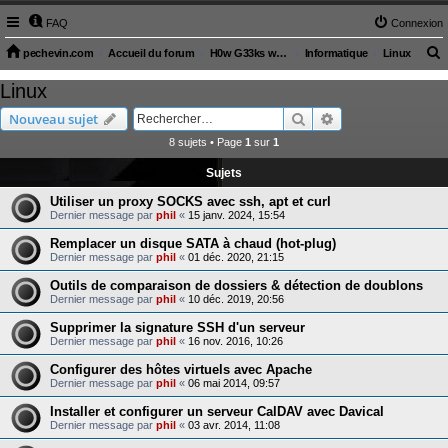
FAQ
Connexion
pechevin.com
Accueil du forum
H0w G33ks will s4ve the W0rld (articles sur le monde technologique)
Informatique
Linux
e
Linux
c
Rechercher
Recherche avancé
Nouveau sujet
h
8 sujets • Page
1
sur
1
e
Sujets
r
c
Utiliser un proxy SOCKS avec ssh, apt et curl
Dernier message par
phil
«
15 janv. 2024, 15:54
h
Remplacer un disque SATA à chaud (hot-plug)
e
Dernier message par
phil
«
01 déc. 2020, 21:15
r
Outils de comparaison de dossiers & détection de doublons
Dernier message par
phil
«
10 déc. 2019, 20:56
Supprimer la signature SSH d'un serveur
Dernier message par
phil
«
16 nov. 2016, 10:26
Configurer des hôtes virtuels avec Apache
Dernier message par
phil
«
06 mai 2014, 09:57
Installer et configurer un serveur CalDAV avec Davical
Dernier message par
phil
«
03 avr. 2014, 11:08