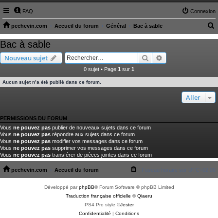
FAQ
Connexion
pechevin.com
Accueil du forum
Général
Bac à sable
e
Bac à sable
c
Rechercher
Recherche avancé
Nouveau sujet
h
0 sujet • Page
1
sur
1
e
Aucun sujet n’a été publié dans ce forum.
r
c
Aller
h
PERMISSIONS DU FORUM
e
Vous
ne pouvez pas
publier de nouveaux sujets dans ce forum
r
Vous
ne pouvez pas
répondre aux sujets dans ce forum
Vous
ne pouvez pas
modifier vos messages dans ce forum
Vous
ne pouvez pas
supprimer vos messages dans ce forum
Vous
ne pouvez pas
transférer de pièces jointes dans ce forum
pechevin.com
Accueil du forum
Fuseau horaire sur
UTC+02:00
Développé par
phpBB
® Forum Software © phpBB Limited
Traduction française officielle
©
Qiaeru
PS4 Pro style ©
Jester
Confidentialité
|
Conditions