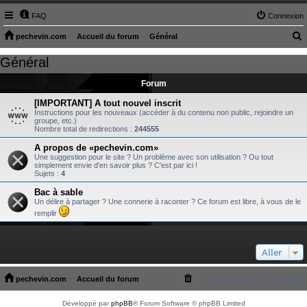
FAQ
Connexion
pechevin.com
Accueil du forum
Général
e
Général
c
Forum
h
e
[IMPORTANT] A tout nouvel inscrit
Instructions pour les nouveaux (accéder à du contenu non public, rejoindre un
r
groupe, etc.)
Nombre total de redirections :
244555
c
A propos de «pechevin.com»
h
Une suggestion pour le site ? Un problème avec son utilisation ? Ou tout
simplement envie d'en savoir plus ? C'est par ici !
e
Sujets :
4
r
Bac à sable
Un délire à partager ? Une connerie à raconter ? Ce forum est libre, à vous de le
remplir
Aller
pechevin.com
Accueil du forum
Fuseau horaire sur
UTC+02:00
Développé par
phpBB
® Forum Software © phpBB Limited