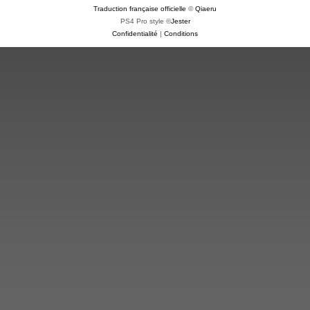
Traduction française officielle
©
Qiaeru
PS4 Pro style ©
Jester
Confidentialité
|
Conditions