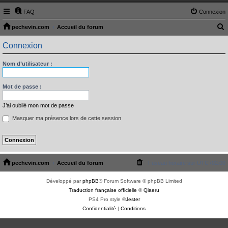
FAQ
Connexion
pechevin.com
Accueil du forum
e
Connexion
c
h
Nom d’utilisateur :
e
Mot de passe :
r
c
J’ai oublié mon mot de passe
h
Masquer ma présence lors de cette session
e
r
pechevin.com
Accueil du forum
Fuseau horaire sur
UTC+02:00
Développé par
phpBB
® Forum Software © phpBB Limited
Traduction française officielle
©
Qiaeru
PS4 Pro style ©
Jester
Confidentialité
|
Conditions